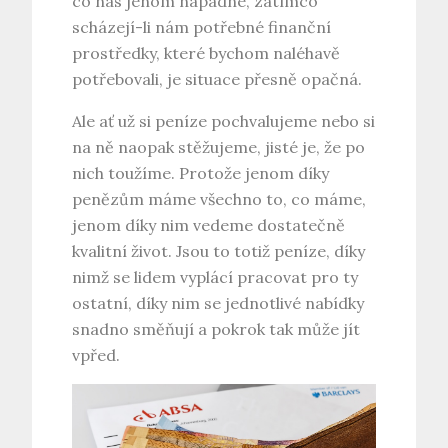
co nás jenom napadne, zatímco
scházejí-li nám potřebné finanční
prostředky, které bychom naléhavě
potřebovali, je situace přesně opačná.
Ale ať už si peníze pochvalujeme nebo si
na ně naopak stěžujeme, jisté je, že po
nich toužíme. Protože jenom díky
penězům máme všechno to, co máme,
jenom díky nim vedeme dostatečně
kvalitní život. Jsou to totiž peníze, díky
nimž se lidem vyplácí pracovat pro ty
ostatní, díky nim se jednotlivé nabídky
snadno směňují a pokrok tak může jít
vpřed.