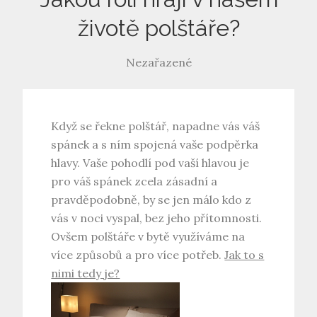
životě polštáře?
Nezařazené
Když se řekne
polštář,
napadne vás váš
spánek a s ním spojená vaše podpěrka
hlavy. Vaše pohodlí pod vaší hlavou je
pro váš spánek zcela zásadní a
pravděpodobně, by se jen málo kdo z
vás v noci vyspal, bez jeho přítomnosti.
Ovšem polštáře v bytě využíváme na
více způsobů a pro více potřeb.
Jak to s
nimi tedy je?