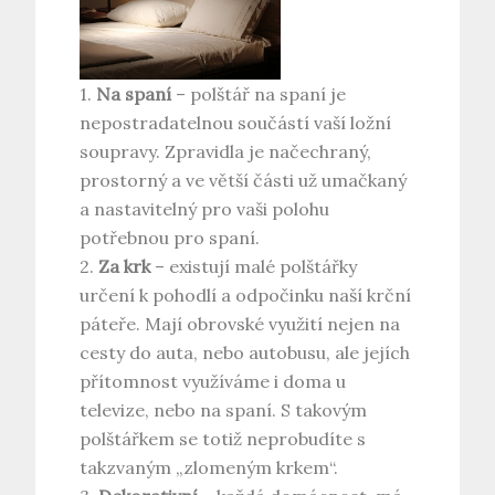
1.
Na spaní
– polštář na spaní je
nepostradatelnou součástí vaší ložní
soupravy. Zpravidla je načechraný,
prostorný a ve větší části už umačkaný
a nastavitelný pro vaši polohu
potřebnou pro spaní.
2.
Za krk
– existují malé polštářky
určení k pohodlí a odpočinku naší krční
páteře. Mají obrovské využití nejen na
cesty do auta, nebo autobusu, ale jejích
přítomnost využíváme i doma u
televize, nebo na spaní. S takovým
polštářkem se totiž neprobudíte s
takzvaným „zlomeným krkem“.