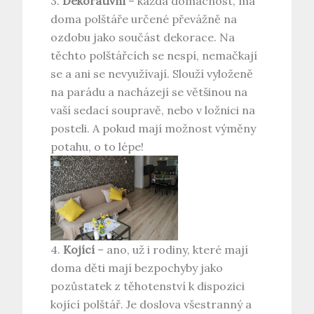
3.
Dekorativní
– každá domácnost, má
doma polštáře určené převážně na
ozdobu jako součást dekorace. Na
těchto polštářcích se nespí, nemačkají
se a ani se nevyužívají. Slouží vyloženě
na parádu a nacházejí se většinou na
vaší sedací soupravě, nebo v ložnici na
posteli. A pokud mají možnost výměny
potahu, o to lépe!
4.
Kojící
– ano, už i rodiny, které mají
doma děti mají bezpochyby jako
pozůstatek z těhotenství k dispozici
kojící polštář. Je doslova všestranný a