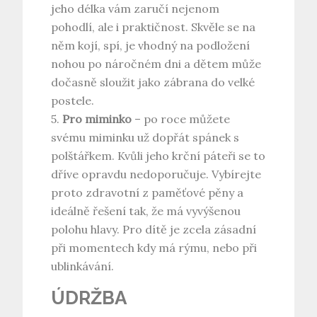
jeho délka vám zaručí nejenom
pohodlí, ale i praktičnost. Skvěle se na
něm kojí, spí, je vhodný na podložení
nohou po náročném dni a dětem může
dočasně sloužit jako zábrana do velké
postele.
5.
Pro miminko
– po roce můžete
svému miminku už dopřát spánek s
polštářkem. Kvůli jeho krční páteři se to
dříve opravdu nedoporučuje. Vybírejte
proto zdravotní z paměťové pěny a
ideálně řešení tak, že má vyvýšenou
polohu hlavy. Pro dítě je zcela zásadní
při momentech kdy má rýmu, nebo při
ublinkávání.
ÚDRŽBA