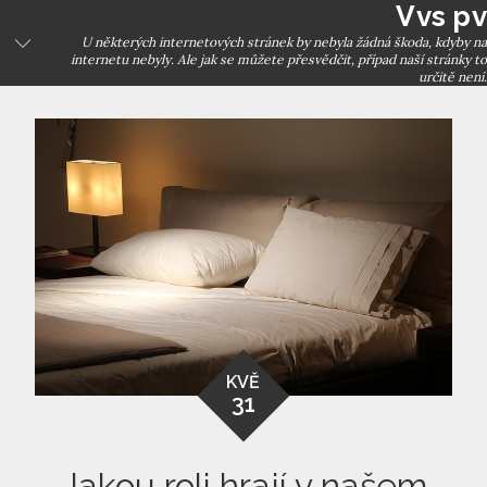
Vvs pv
Skip
to
U některých internetových stránek by nebyla žádná škoda, kdyby na
internetu nebyly. Ale jak se můžete přesvědčit, případ naší stránky to
content
určitě není.
KVĚ
31
Jakou roli hrají v našem