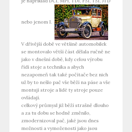
je například DCI, MPI, TDI, FSI, TSI, JTD
nebo jenom I.
V dřívější době ve většině automobilek
se montovalo větší část dělala ručně ne
jako v dnešní době, kdy celou výrobu
řídí stoje a technika a abych
nezapomeň tak také počítače bez nich
už by to nešlo pač vše běží na páse a vše
montují stroje a lidé ty stroje pouze
ovládají.
celkový průmysl již běží strašně dlouho
a za tu dobu se hodně změnilo,
zmodernizoval pač, jaké jsou dnes
možnosti a vymoženosti jako jsou