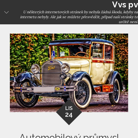
Vvs pv
Skip
to
U některých internetových stránek by nebyla žádná škoda, kdyby na
internetu nebyly. Ale jak se můžete přesvědčit, případ naší stránky to
content
určitě není.
LIS
24
Automobilový průmysl