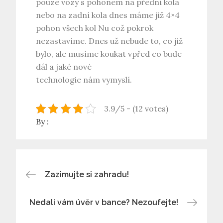
pouze vozy s pohonem na přední kola
nebo na zadní kola dnes máme již 4×4
pohon všech kol Nu což pokrok
nezastavíme. Dnes už nebude to, co již
bylo, ale musíme koukat vpřed co bude
dál a jaké nové
technologie nám vymyslí.
3.9/5 - (12 votes)
By :
Navigace
Zazimujte si zahradu!
pro
Nedali vám úvěr v bance? Nezoufejte!