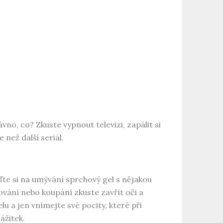
ávno, co? Zkuste vypnout televizi, zapálit si
 než další seriál.
ďte si na umývání sprchový gel s nějakou
ování nebo koupání zkuste zavřít oči a
lu a jen vnímejte své pocity, které při
zážitek.