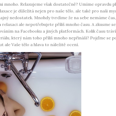
velmi mnoho. Relaxujeme však dostatečně? Umíme opravdu 
laxace je důležitá nejen pro naše tělo, ale také pro naši m
dajný nedostatek. Mnohdy tvrdíme že na sebe nemáme čas,
 relaxaci ale nepotřebujete příliš mnoho času. A zkusme s
ováním na Facebooku a jiných platformách. Kolik času tráv
eriálu, který nám toho příliš mnoho nepřináší? Pojďme se p
 ale Vaše tělo a hlava to náležitě ocení.