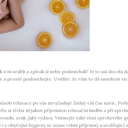
 u ní seděli a zpívali si nebo poslouchali? Je to asi docela d
ďte a prostě poslouchejte. Uvidíte, že vám to dá mnohem více
působ relaxace po vás nevyžaduje žádný váš čas navíc. Poři
usťte si třeba nějakou příjemnou relaxační hudbu a při sprch
 proudu, zvuk, jaký vydává. Vnímejte také vůní sprchového ge
 i z obyčejné hygieny se stane velmi příjemný a uvolňující 