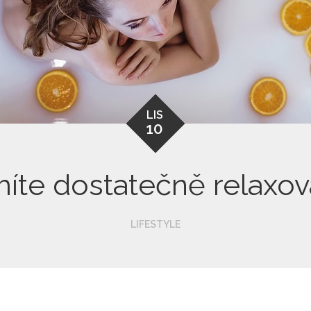
LIS
10
íte dostatečně relaxov
LIFESTYLE