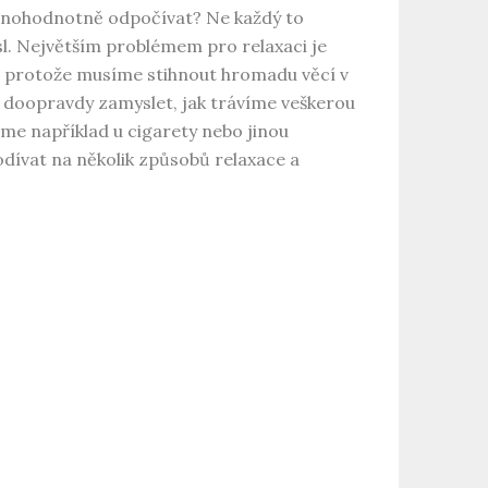
plnohodnotně odpočívat? Ne každý to
ysl. Největším problémem pro relaxaci je
 protože musíme stihnout hromadu věcí v
e doopravdy zamyslet, jak trávíme veškerou
íme například u cigarety nebo jinou
odívat na několik způsobů relaxace a