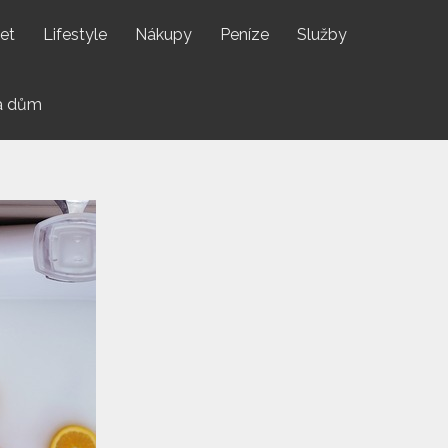
net
Lifestyle
Nákupy
Peníze
Služby
a dům