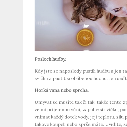
Poslech hudby.
Kdy jste se naposledy pustili hudbu a jen tak
svíčku a pustit si oblíbenou hudbu. Jen se
Horká vana nebo sprcha.
Umývat se musíte tak či tak, takže tento z
velmi příjemnou vůní, zapalte si svíčku, p
vnímat každý dotek vody, její teplotu, sílu
takové koupeli nebo sprše máte. Uvidíte, že