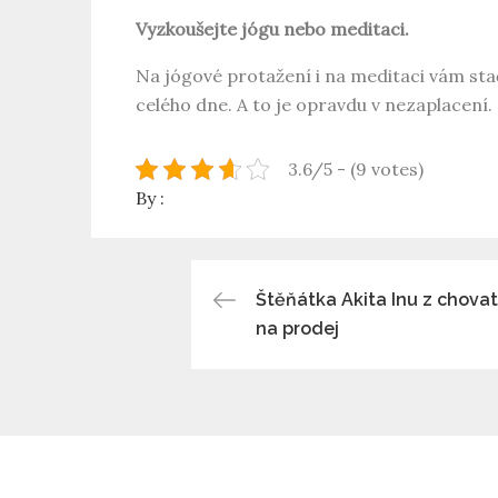
Vyzkoušejte jógu nebo meditaci.
Na jógové protažení i na meditaci vám stačí
celého dne. A to je opravdu v nezaplacení.
3.6/5 - (9 votes)
By :
Navigace
Štěňátka Akita Inu z chovate
na prodej
pro
příspěvek