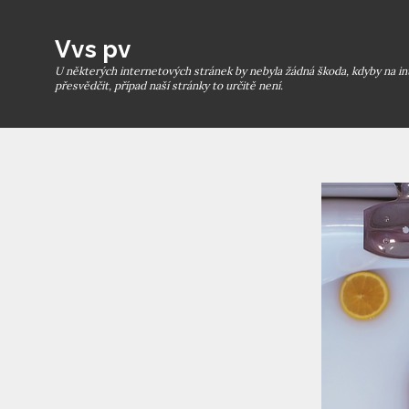
Skip
to
Vvs pv
content
U některých internetových stránek by nebyla žádná škoda, kdyby na in
přesvědčit, případ naší stránky to určitě není.