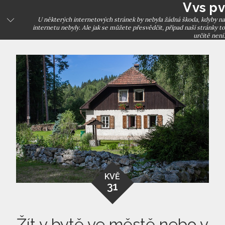
Vvs pv
Skip
to
U některých internetových stránek by nebyla žádná škoda, kdyby na
internetu nebyly. Ale jak se můžete přesvědčit, případ naší stránky to
content
určitě není.
KVĚ
31
Žít v bytě ve městě nebo v