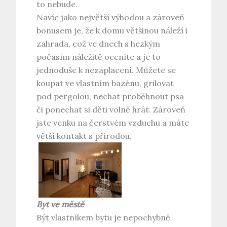
to nebude.
Navíc jako největší výhodou a zároveň
bonusem je, že k domu většinou náleží i
zahrada, což ve dnech s hezkým
počasím náležitě oceníte a je to
jednoduše k nezaplacení. Můžete se
koupat ve vlastním bazénu, grilovat
pod pergolou, nechat proběhnout psa
či ponechat si děti volně hrát. Zároveň
jste venku na čerstvém vzduchu a máte
větší kontakt s přírodou.
Byt ve městě
Být vlastníkem bytu je nepochybně