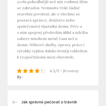
zcela pohodlnější než mít rodinný dům
se zahradou. Nemusíte řešit žádné
stavební povolení, ale o všechno se
postará správce, družstvo nebo
společenství vlastníku domu. Péče a
s ním spojený především úklid a údržba
zabere mnohem méně času než u
domu. Některé služby, opravy, práce i
výrobky vyjdou daleko levněji vzhledem
k rozpočítávání mezi obyvatele.
4.3/5 - (6 votes)
By :
Navigace
Jak správně pečovat o trávník