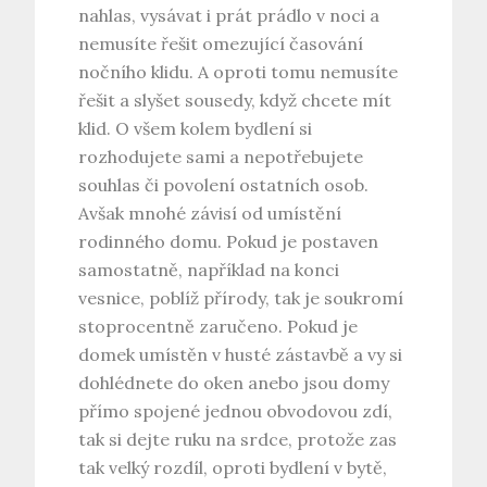
nahlas, vysávat i prát prádlo v noci a
nemusíte řešit omezující časování
nočního klidu. A oproti tomu nemusíte
řešit a slyšet sousedy, když chcete mít
klid. O všem kolem bydlení si
rozhodujete sami a nepotřebujete
souhlas či povolení ostatních osob.
Avšak mnohé závisí od umístění
rodinného domu. Pokud je postaven
samostatně, například na konci
vesnice, poblíž přírody, tak je soukromí
stoprocentně zaručeno. Pokud je
domek umístěn v husté zástavbě a vy si
dohlédnete do oken anebo jsou domy
přímo spojené jednou obvodovou zdí,
tak si dejte ruku na srdce, protože zas
tak velký rozdíl, oproti bydlení v bytě,