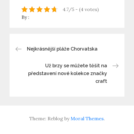
4.7/5 - (4 votes)
By :
Navigace
Nejkrásnější pláže Chorvatska
pro
Už brzy se můžete těšit na
představení nové kolekce značky
příspěvek
craft
Theme: Reblog by
Moral Themes
.