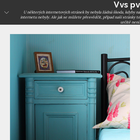
Vvs pv
Skip
to
U některých internetových stránek by nebyla žádná škoda, kdyby na
internetu nebyly. Ale jak se můžete přesvědčit, případ naší stránky to
content
určitě není.