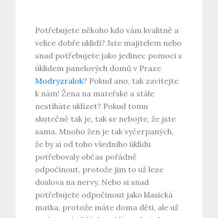
Potřebujete někoho kdo vám kvalitně a
velice dobře uklidí? Jste majitelem nebo
snad potřebujete jako jedinec pomoci s
úklidem panelových domů v Praze
Modryzralok
? Pokud ano, tak zavítejte
k nám! Žena na mateřské a stále
nestíháte uklízet? Pokud tomu
skutečně tak je, tak se nebojte, že jste
sama. Mnoho žen je tak vyčerpaných,
že by si od toho všedního úklidu
potřebovaly občas pořádně
odpočinout, protože jim to už leze
doslova na nervy. Nebo si snad
potřebujete odpočinout jako klasická
matka, protože máte doma děti, ale už