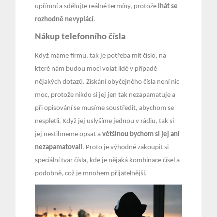
upřímní a sdělujte reálné termíny, protože
lhát se
rozhodně nevyplácí
.
Nákup telefonního čísla
Když máme firmu, tak je potřeba mít číslo, na
které nám budou moci volat lidé v případě
nějakých dotazů. Získání obyčejného čísla není nic
moc, protože nikdo si jej jen tak nezapamatuje a
při opisování se musíme soustředit, abychom se
nespletli. Když jej uslyšíme jednou v rádiu, tak si
jej nestihneme opsat a
většinou bychom si jej ani
nezapamatovali
. Proto je výhodné zakoupit si
speciální tvar čísla, kde je nějaká kombinace čísel a
podobně, což je mnohem přijatelnější.