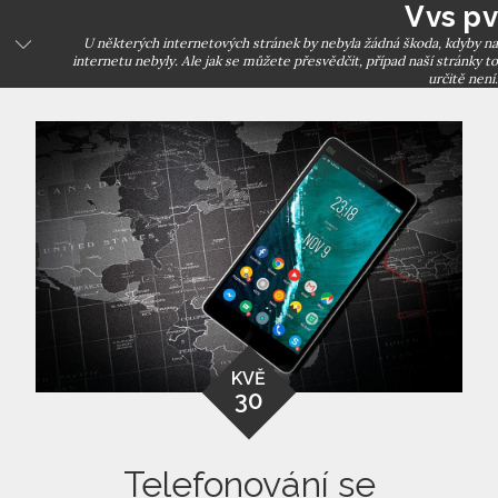
Vvs pv
Skip
to
U některých internetových stránek by nebyla žádná škoda, kdyby na
internetu nebyly. Ale jak se můžete přesvědčit, případ naší stránky to
content
určitě není.
KVĚ
30
Telefonování se