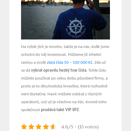
Na výběr jich je mnoho, takže je na nás, kolik jsme
ochotni do něj investovat. Můžeme jít střední
cestou a zvolit
zlatá čísla 50 – 100 000 Kč
. Zde už
se dá
vybrat opravdu hezký tvar čísla
. Tohle číslo
můžete používat po celou dobu působení firmy, a
proto je to dlouhodobá investice, která rozhodně
není zbytečná. Navíc můžete vybírat z různých
operátorů, což už je všechno na Vás. Kromě toho
společnost
prodává také VIP SPZ
.
4.6/5 - (15 votes)