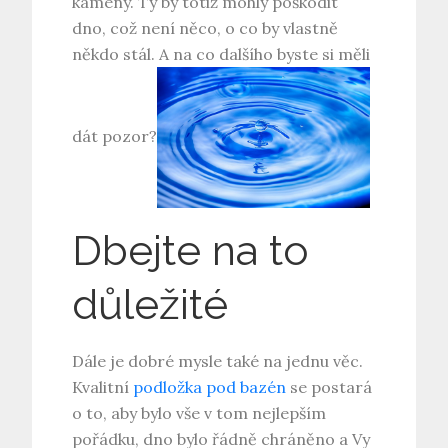
kameny. Ty by totiž mohly poškodit
dno, což není něco, o co by vlastně
někdo stál. A na co dalšího byste si měli
dát pozor?
Dbejte na to
důležité
Dále je dobré mysle také na jednu věc.
Kvalitní
podložka pod bazén
se postará
o to, aby bylo vše v tom nejlepším
pořádku, dno bylo řádně chráněno a Vy