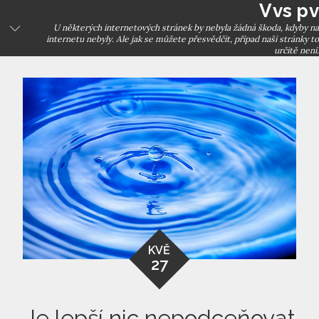
Vvs pv
Skip
to
U některých internetových stránek by nebyla žádná škoda, kdyby na
internetu nebyly. Ale jak se můžete přesvědčit, případ naší stránky to
content
určitě není.
KVĚ
27
Je lepší nic nepodceňovat