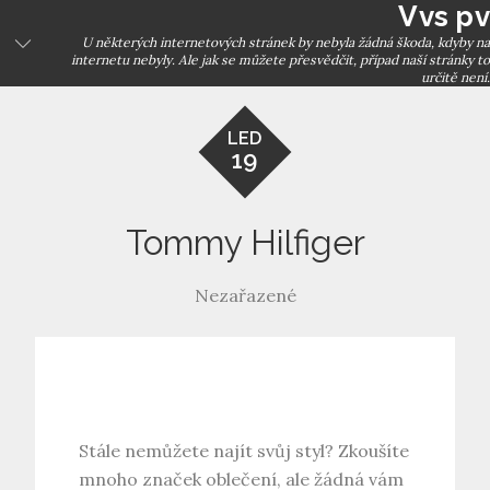
Vvs pv
Skip
to
U některých internetových stránek by nebyla žádná škoda, kdyby na
internetu nebyly. Ale jak se můžete přesvědčit, případ naší stránky to
content
určitě není.
LED
19
Tommy Hilfiger
Nezařazené
Stále nemůžete najít svůj styl? Zkoušíte
mnoho značek oblečení, ale žádná vám