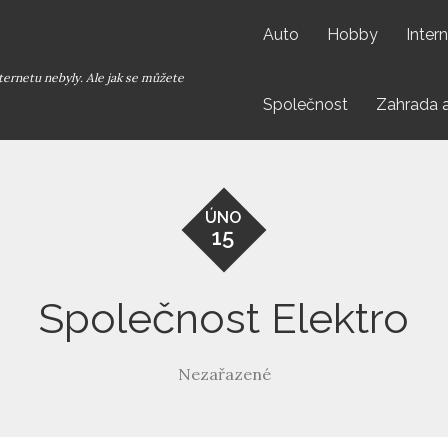
Auto
Hobby
Inter
ternetu nebyly. Ale jak se můžete
Společnost
Zahrada 
ÚNO
15
Společnost Elektro
Nezařazené