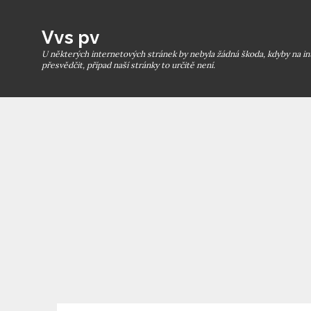
Skip
to
Vvs pv
content
U některých internetových stránek by nebyla žádná škoda, kdyby na in
přesvědčit, případ naší stránky to určitě není.