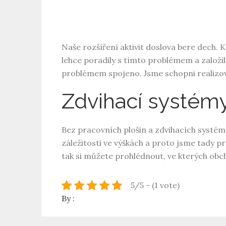
Naše rozšíření aktivit doslova bere dech. 
lehce poradily s tímto problémem a založili
problémem spojeno. Jsme schopni realizova
Zdvihací systém
Bez pracovních plošin a zdvihacích systémů
záležitosti ve výškách a proto jsme tady p
tak si můžete prohlédnout, ve kterých ob
5/5 - (1 vote)
By :