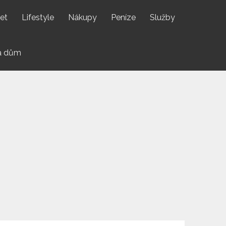
net
Lifestyle
Nákupy
Peníze
Služby
a dům