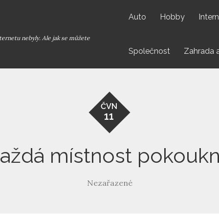
Auto
Hobby
Inter
ternetu nebyly. Ale jak se můžete
Společnost
Zahrada 
ČVN
11
aždá místnost pokouk
Nezařazené