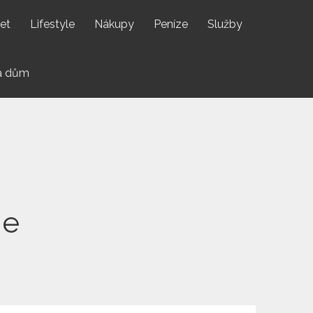
net
Lifestyle
Nákupy
Peníze
Služby
a dům
ne