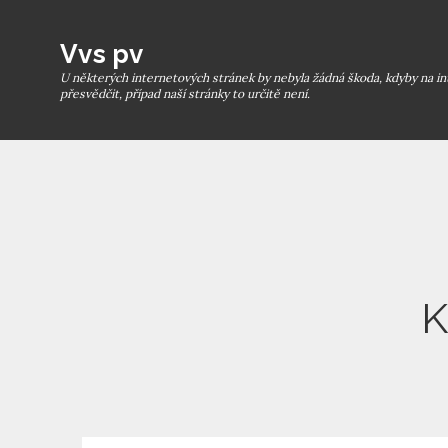
Skip
to
Vvs pv
content
U některých internetových stránek by nebyla žádná škoda, kdyby na in
přesvědčit, případ naší stránky to určitě není.
K