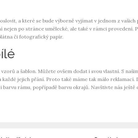
lovit, a které se bude výborně vyjímat v jednom z vašich 
ní nejen po stránce umělecké, ale také v rámci provedení. P
látna či fotografický papír.
ílé
, vzorů a šablon. Můžete ovšem dodat i svou vlastní. S na
a každé jejich přání. Proto také máme tak málo reklamací. 
i barvu rámu, popřípadě barvu okrajů. Navštivte nás ještě 