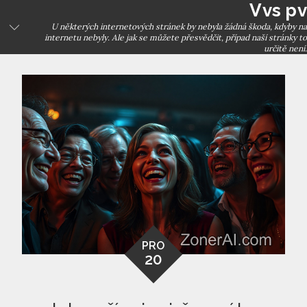
Vvs pv
Skip
to
U některých internetových stránek by nebyla žádná škoda, kdyby na
internetu nebyly. Ale jak se můžete přesvědčit, případ naší stránky to
content
určitě není.
PRO
20