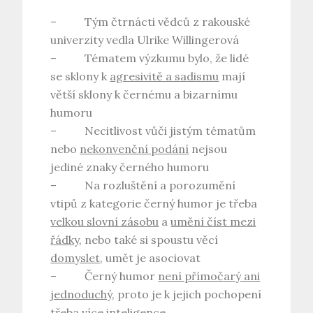
– Tým čtrnácti vědců z rakouské
univerzity vedla Ulrike Willingerová
– Tématem výzkumu bylo, že lidé
se sklony k
agresivitě a sadismu
mají
větší sklony k černému a bizarnímu
humoru
– Necitlivost vůči jistým tématům
nebo
nekonvenční podání
nejsou
jediné znaky černého humoru
– Na rozluštění a porozumění
vtipů z kategorie černý humor je třeba
velkou slovní zásobu
a
umění číst mezi
řádky
, nebo také si spoustu věcí
domyslet
, umět je asociovat
– Černý humor
není přímočarý ani
jednoduchý
, proto je k jejich pochopení
třeba více inteligence