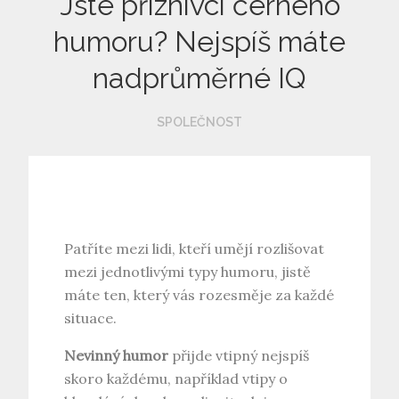
Jste příznivci černého
humoru? Nejspíš máte
nadprůměrné IQ
SPOLEČNOST
Patříte mezi lidi, kteří umějí rozlišovat
mezi jednotlivými typy humoru, jistě
máte ten, který vás rozesměje za každé
situace.
Nevinný humor
přijde vtipný nejspíš
skoro každému, například vtipy o