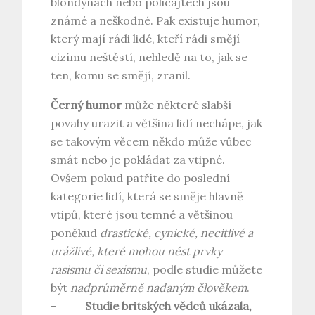
blondýnách nebo policajtech jsou
známé a neškodné. Pak existuje humor,
který mají rádi lidé, kteří rádi smějí
cizímu neštěstí, nehledě na to, jak se
ten, komu se smějí, zranil.
Černý humor
může některé slabší
povahy urazit a většina lidí nechápe, jak
se takovým věcem někdo může vůbec
smát nebo je pokládat za vtipné.
Ovšem pokud patříte do poslední
kategorie lidí, která se směje hlavně
vtipů, které jsou temné a většinou
poněkud
drastické, cynické, necitlivé a
urážlivé, které mohou nést prvky
rasismu či sexismu
, podle studie můžete
být
nadprůměrně nadaným člověkem
.
–
Studie britských vědců ukázala,