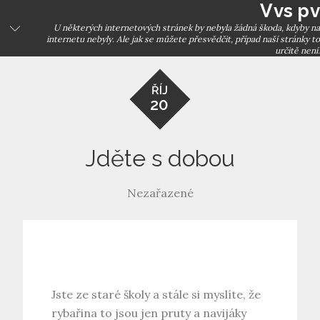
Vvs pv
Skip
to
U některých internetových stránek by nebyla žádná škoda, kdyby na
internetu nebyly. Ale jak se můžete přesvědčit, případ naší stránky to
content
určitě není.
ŘÍJ
20
Jděte s dobou
Nezařazené
Jste ze staré školy a stále si myslíte, že
rybařina to jsou jen pruty a navijáky