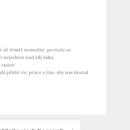
né až téměř nemožné, protože se
o nejednou nad síly laika.
 snáze.
 dá příště víc práce s tím, aby nás dostal