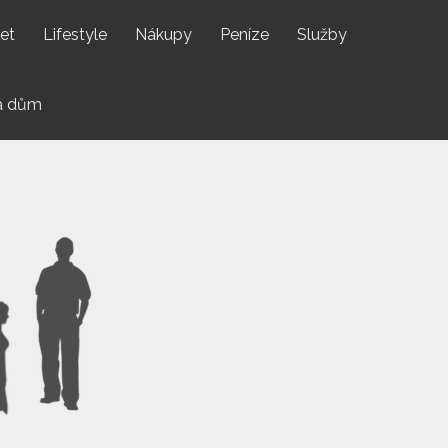
net
Lifestyle
Nákupy
Peníze
Služby
a dům