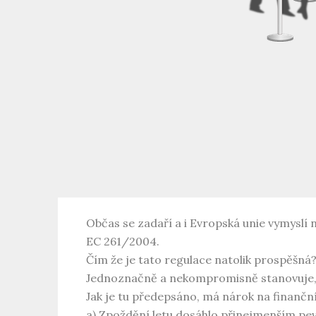
Občas se zadaří a i Evropská unie vymyslí 
EC 261/2004.
Čím že je tato regulace natolik prospěšná
Jednoznačně a nekompromisně stanovuje, kdy
Jak je tu předepsáno, má nárok na finančn
a) Zpoždění letu dosáhlo přinejmenším pev