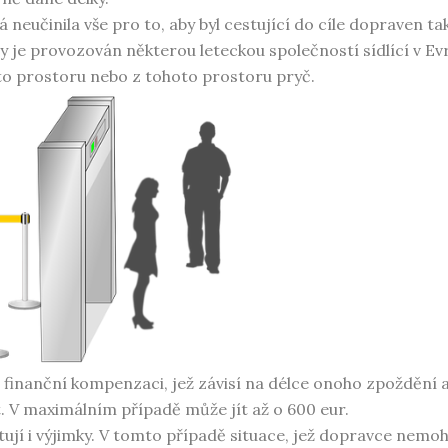
 neučinila vše pro to, aby byl cestující do cíle dopraven ta
edy je provozován některou leteckou společností sídlící v E
mto prostoru nebo z tohoto prostoru pryč.
finanční kompenzaci, jež závisí na délce onoho zpoždění a
t. V maximálním případě může jít až o 600 eur.
ují i výjimky. V tomto případě situace, jež dopravce nemohl 