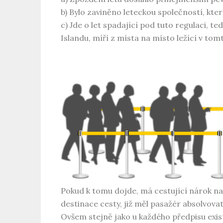
b) Bylo zaviněno leteckou společností, která
c) Jde o let spadající pod tuto regulaci, t
Islandu, míří z místa na místo ležící v to
Pokud k tomu dojde, má cestující nárok na 
destinace cesty, již měl pasažér absolvova
Ovšem stejně jako u každého předpisu exist