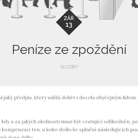
ZÁŘ
13
Peníze ze zpoždění
SLUŽBY
nějaký předpis, který udělá dobře i docela obyčejným lide
?
 a za jakých okolností musí být cestující odškodněn, poku
í kompenzaci ten, u koho došlo ke splnění následujících p
ně dané délky.