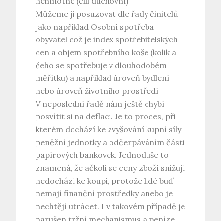
nehmotné (čili duchovní)
Můžeme ji posuzovat dle řady činitelů
jako například Osobní spotřeba
obyvatel což je index spotřebitelských
cen a objem spotřebního koše (kolik a
čeho se spotřebuje v dlouhodobém
měřítku) a například úroveň bydlení
nebo úroveň životního prostředí
V neposlední řadě nám ještě chybí
posvítit si na deflaci. Je to proces, při
kterém dochází ke zvyšování kupní síly
peněžní jednotky a odčerpáváním části
papírových bankovek. Jednoduše to
znamená, že ačkoli se ceny zboží snižují
nedochází ke koupi, protože lidé buď
nemají finanční prostředky anebo je
nechtějí utrácet. I v takovém případě je
narušen tržní mechanismus a peníze