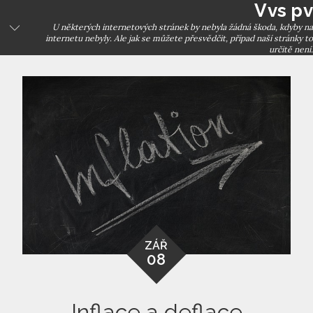
Vvs pv
Skip
to
U některých internetových stránek by nebyla žádná škoda, kdyby na
internetu nebyly. Ale jak se můžete přesvědčit, případ naší stránky to
content
určitě není.
ZÁŘ
08
Inflace a deflace