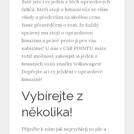
Jistě jste i vy jeden z těch opravdových
řidičů, kteří stojí o luxusní vůz se vším
všudy a především za skvělou cenu.
Jsme přesvědčeni o tom, že každý
správný mu stojí o opravdovou
limuzínu a právě proto ji pro vás
nabízíme! U nás v CAR POINTU máte
totiž možnost zakoupit si jeden z
luxusních vozů značky
Volkswagen
!
Dopřejte si i vy ježdění v opravdové
limuzíně!
Vybírejte z
několika!
Přijeďte k nám jak nejrychleji to jde a