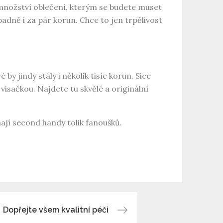
 množství oblečení, kterým se budete muset
padně i za pár korun. Chce to jen trpělivost
by jindy stály i několik tisíc korun. Sice
 visačkou. Najdete tu skvělé a originální
mají second handy tolik fanoušků.
Dopřejte všem kvalitní péči