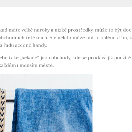
ud máte velké nároky a nízké prostředky, může to být doce
chodních řetězcích. Ale někdo může mít problém s tím, ž
na řadu second handy.
o také „sekáče“, jsou obchody, kde se prodává již použité
v každém i menším městě.