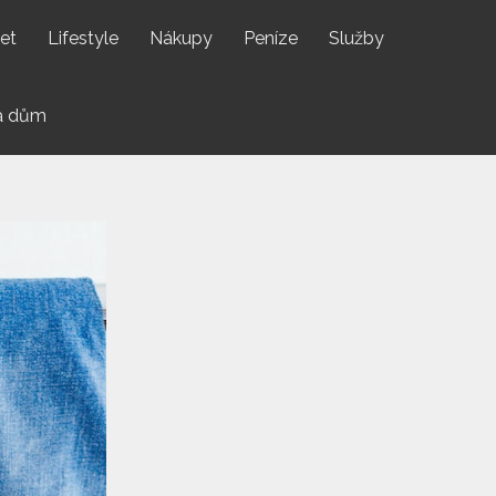
net
Lifestyle
Nákupy
Peníze
Služby
a dům