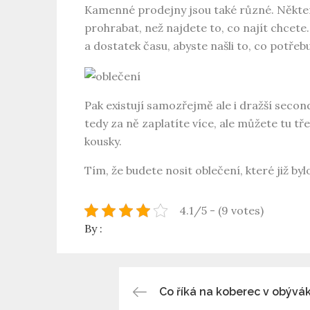
Kamenné prodejny jsou také různé. Některé
prohrabat, než najdete to, co najít chcete.
a dostatek času, abyste našli to, co potřebu
Pak existují samozřejmě ale i dražší second 
tedy za ně zaplatíte více, ale můžete tu tře
kousky.
Tím, že budete nosit oblečení, které již by
4.1/5 - (9 votes)
By :
Navigace
Co říká na koberec v obývá