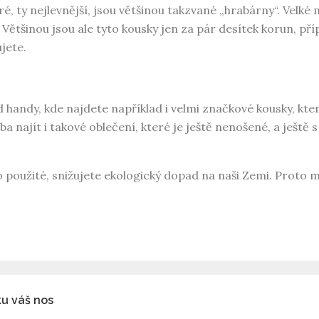
, ty nejlevnější, jsou většinou takzvané „hrabárny“. Velké
 Většinou jsou ale tyto kousky jen za pár desítek korun, pří
jete.
handy, kde najdete například i velmi značkové kousky, které 
ba najít i takové oblečení, které je ještě nenošené, a ještě s
lo použité, snižujete ekologický dopad na naši Zemi. Proto 
ku váš nos