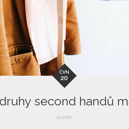
ČVN
20
 druhy second handů 
SLUŽBY