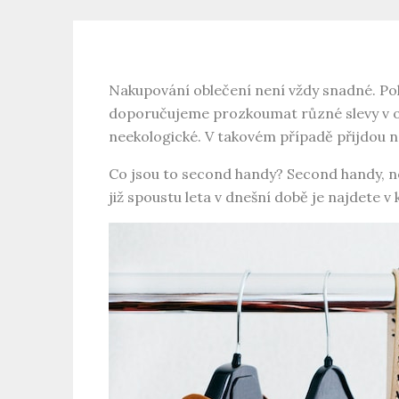
Nakupování oblečení není vždy snadné. Pok
doporučujeme prozkoumat různé slevy v ob
neekologické. V takovém případě přijdou 
Co jsou to second handy? Second handy, neb
již spoustu leta v dnešní době je najdete 