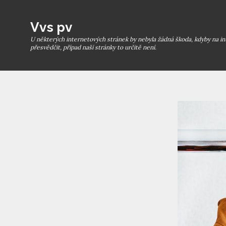
Skip
to
Vvs pv
content
U některých internetových stránek by nebyla žádná škoda, kdyby na in
přesvědčit, případ naší stránky to určitě není.